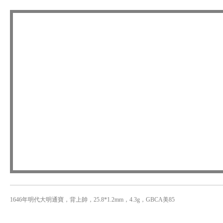
1646年明代大明通寶，背上帥，25.8*1.2mm，4.3g，GBCA美85