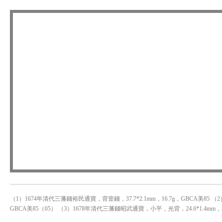
（1）1674年清代三藩錢裕民通寶，背壹錢，37.7*2.1mm，16.7g，GBCA美85 （
GBCA美85（05） （3）1678年清代三藩錢昭武通寶，小平，光背，24.6*1.4mm，3