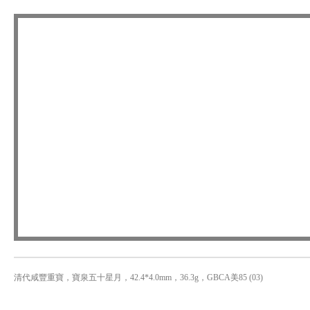
清代咸豐重寶，寶泉五十星月，42.4*4.0mm，36.3g，GBCA美85 (03)