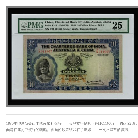
1930年印度新金山中國麥加利銀行——天津支行拾圓（F/M011067），Pick S21
面是在運河中航行的帆船。背面的鈔票號印在了邊緣——一次不尋常的實踐。