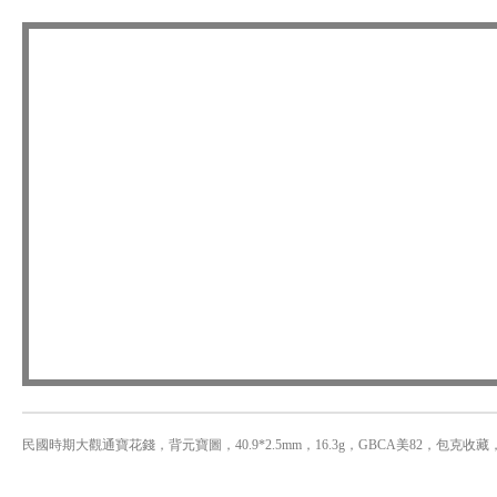
民國時期大觀通寶花錢，背元寶圖，40.9*2.5mm，16.3g，GBCA美82，包克收