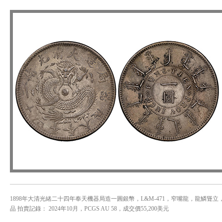
1898年大清光緒二十四年奉天機器局造一圓銀幣，L&M-471，窄嘴龍，龍鱗聳立
品 拍賣記錄： 2024年10月，PCGS AU 58，成交價55,200美元