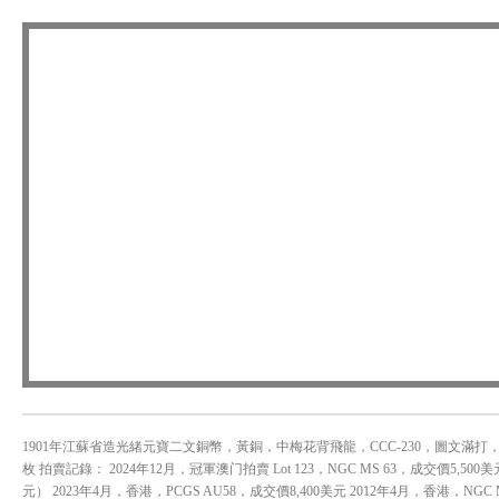
1901年江蘇省造光緒元寶二文銅幣，黃銅，中梅花背飛龍，CCC-230，圖文滿打
枚 拍賣記錄： 2024年12月，冠軍澳门拍賣 Lot 123，NGC MS 63，成交價5,500美
元） 2023年4月，香港，PCGS AU58，成交價8,400美元 2012年4月，香港，NGC 