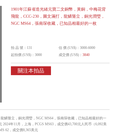
1901年江蘇省造光緒元寶二文銅幣，黃銅，中梅花背
飛龍，CCC-230，圖文滿打，龍鱗聳立，銅光潤瑩，
NGC MS64，張南琛收藏，已知品相最好的一枚
拍 品 號：131
估 價 (US$)：3000-6000
起拍價 (US$)：3000
成交價 (US$)：
3840
關注本拍品
，龍鱗聳立，銅光潤瑩，NGC MS64，張南琛收藏，已知品相最好的一
元 2024年11月，上海，PCGS MS63，成交價43,700元人民币（6,092美
MS 62，成交價8,365美元