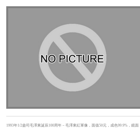
1993年1/2盎司毛澤東誕辰100周年－毛澤東紅軍像，面值50元，成色99.9%，鏡