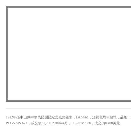
1912年孫中山像中華民國開國紀念貳角銀幣，L&M-61，淺褐色均勻包漿，品相一流，
PCGS MS 67+，成交價31,200 2016年4月，PCGS MS 66，成交價8,400美元