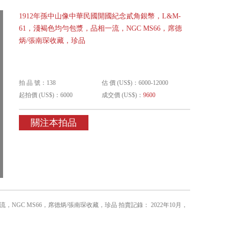
1912年孫中山像中華民國開國紀念貳角銀幣，L&M-
61，淺褐色均勻包漿，品相一流，NGC MS66，席德
炳/張南琛收藏，珍品
拍 品 號：138
估 價 (US$)：6000-12000
起拍價 (US$)：6000
成交價 (US$)：
9600
關注本拍品
NGC MS66，席德炳/張南琛收藏，珍品 拍賣記錄： 2022年10月，