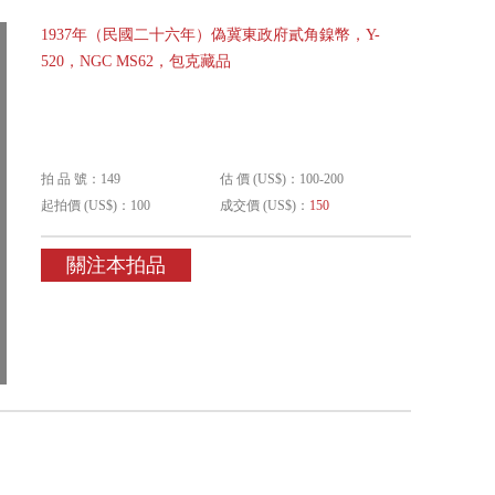
1937年（民國二十六年）偽冀東政府貳角鎳幣，Y-
520，NGC MS62，包克藏品
拍 品 號：149
估 價 (US$)：100-200
起拍價 (US$)：100
成交價 (US$)：
150
關注本拍品