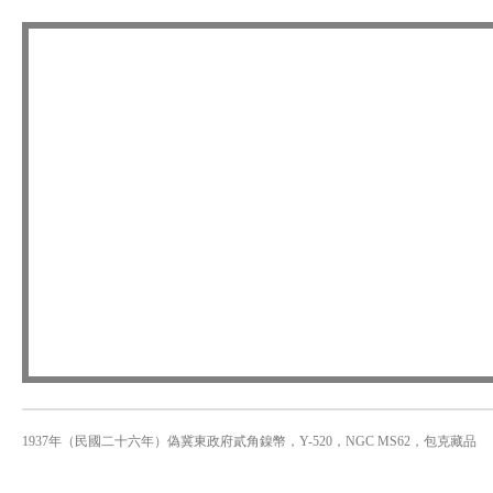
1937年（民國二十六年）偽冀東政府貳角鎳幣，Y-520，NGC MS62，包克藏品