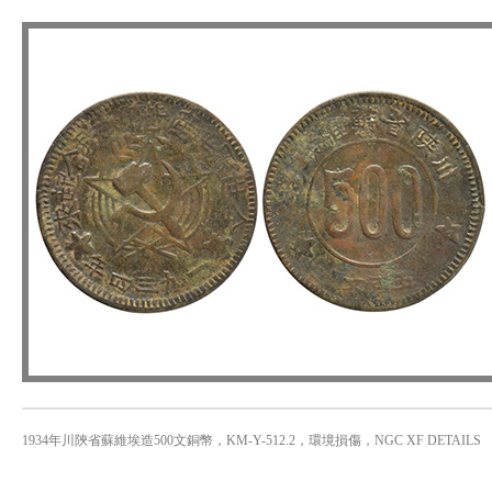
1934年川陝省蘇維埃造500文銅幣，KM-Y-512.2，環境損傷，NGC XF DETAILS