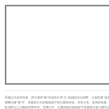
民國北洋政府時期，陝甘通用“輔”背城市許用“孔”當錢壹佰文銅幣，正面對書“城市
圓圈內書“輔”字，系盤踞天水的隴南鎮守使孔繁錦所鑄，存世少見，張南琛收藏
駐地即以土法翻砂鑄幣牟利。民國九年，孔繁錦擔任隴南鎮守使兼陝甘援川總司令