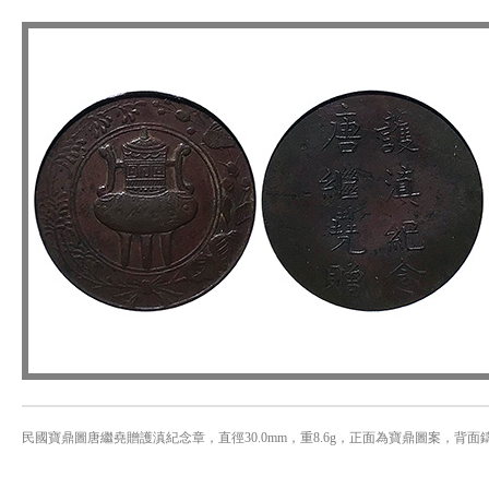
民國寶鼎圖唐繼堯贈護滇紀念章，直徑30.0mm，重8.6g，正面為寶鼎圖案，背面鑄有