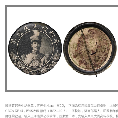
民國蔡鍔先生紀念章，直徑44.4mm，重5.5g，正面為蔡鍔戎裝黑白肖像照，上端
GBCA XF 45，BWS收藏 蔡鍔（1882—1916），字松坡，湖南邵陽人。民
師從梁啟超。後入上海南洋公學求學，並東渡日本，先後入東京大同高等學校、橫