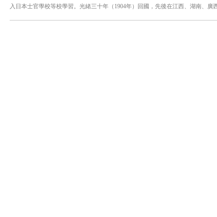
入日本士官學校等校學習。光緒三十年（1904年）回國，先後在江西、湖南、廣
協協統。武昌起義爆發，與雲南講武堂總辦李根源在昆明發起重九起義，隨後建立
軍。至袁世凱妄圖恢復帝制，蔡鍔潛回雲南，與唐繼堯等宣佈雲南獨立，發動護
袁世凱死後，蔡鍔出任四川督軍兼民政長，旋即因病赴日本福岡就醫，於民國五年（
編為 《蔡松坡先生遺集》。