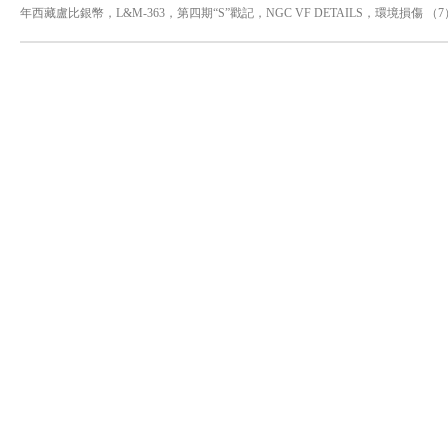
年西藏盧比銀幣，L&M-363，第四期“S”戳記，NGC VF DETAILS，環境損傷 （7
DETAILS，環境損傷