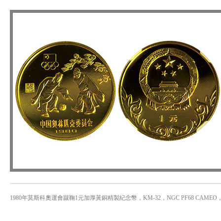
1980年莫斯科奧運會蹴鞠1元加厚黃銅精製紀念幣，KM-32，NGC PF68 CAME