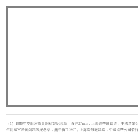
（1）1980年雙龍宮燈黃銅精製紀念章，直徑27mm，上海造幣廠鑄造，中國造幣公司發行，
年龍鳳宮燈黃銅精製紀念章，無年份“1980”，上海造幣廠鑄造，中國造幣公司發行，NGC