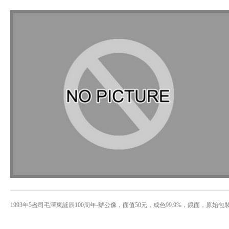
1993年5盎司毛澤東誕辰100周年-辦公像，面值50元，成色99.9%，鏡面，原始包