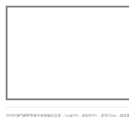
2018年澳門錢幣學會年會熊貓紀念章，1oz金#18，成色99.9%，直徑32mm，鑄造量3