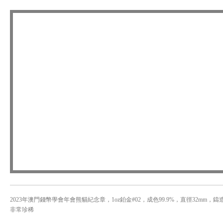
2023年澳門錢幣學會年會熊貓紀念章，1oz鉑金#02，成色99.9%，直徑32mm，鑄造
非常珍稀