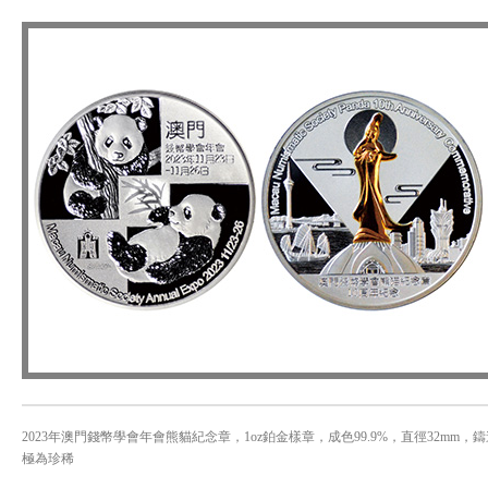
2023年澳門錢幣學會年會熊貓紀念章，1oz鉑金樣章，成色99.9%，直徑32mm，鑄造
極為珍稀