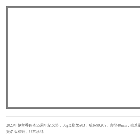
2023年楚留香傳奇55周年紀念幣，50g金樣幣#03，成色99.9%，直徑40mm，鑄造量
簽名版標籤，非常珍稀