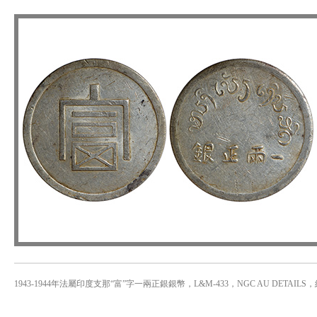
1943-1944年法屬印度支那“富”字一兩正銀銀幣，L&M-433，NGC AU DETAILS