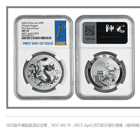
2025版中國龍銀質紀念幣，NGC MS 70，HICC April 2025首日發行標籤（僅600