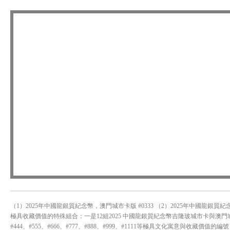
（1）2025年中國龍銀質紀念幣，澳門城市卡版 #0333 （2）2025年中國龍銀質
極具收藏價值的特殊組合：一是12組2025 中國龍銀質紀念幣吉隆玻城市卡與澳門城市卡
#444、#555、#666、#777、#888、#999、#1111等極具文化寓意與收