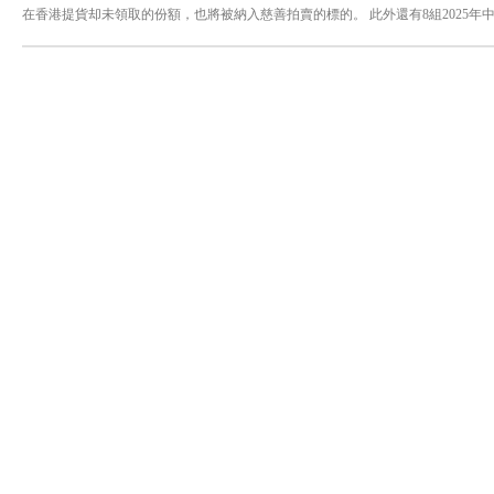
在香港提貨却未領取的份額，也將被納入慈善拍賣的標的。 此外還有8組2025
拉荷馬、吉隆玻、澳門六個版本相同編號的珍稀組合。