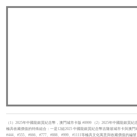
（1）2025年中國龍銀質紀念幣，澳門城市卡版 #0999 （2）2025年中國龍銀質
極具收藏價值的特殊組合：一是12組2025 中國龍銀質紀念幣吉隆玻城市卡與澳門城市卡
#444、#555、#666、#777、#888、#999、#1111等極具文化寓意與收