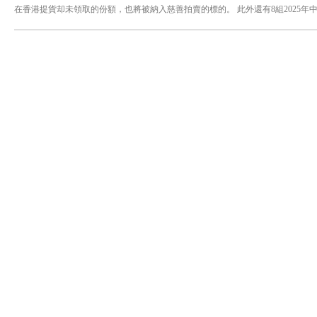
在香港提貨却未領取的份額，也將被納入慈善拍賣的標的。 此外還有8組2025
拉荷馬、吉隆玻、澳門六個版本相同編號的珍稀組合。