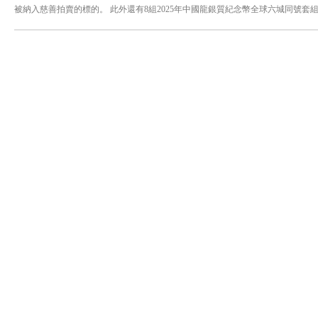
被納入慈善拍賣的標的。 此外還有8組2025年中國龍銀質紀念幣全球六城同號
同編號的珍稀組合。