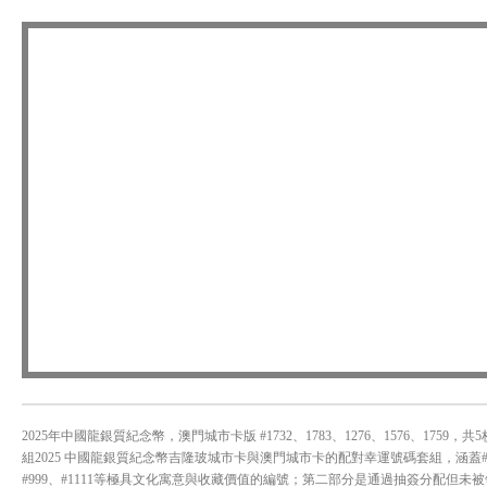
2025年中國龍銀質紀念幣，澳門城市卡版 #1732、1783、1276、1576、1
組2025 中國龍銀質紀念幣吉隆玻城市卡與澳門城市卡的配對幸運號碼套組，涵蓋#8、#88、#1
#999、#1111等極具文化寓意與收藏價值的編號；第二部分是通過抽簽分配但未