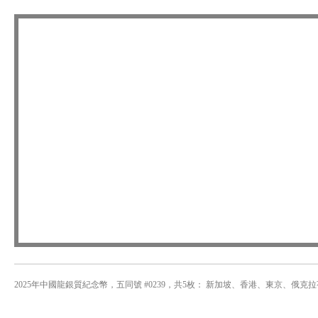
2025年中國龍銀質紀念幣，五同號 #0239，共5枚： 新加坡、香港、東京、俄克