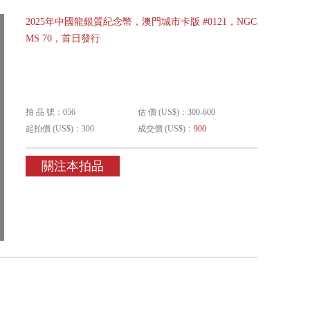
2025年中國龍銀質紀念幣，澳門城市卡版 #0121，NGC
MS 70，首日發行
拍 品 號：056
估 價 (US$)：300-600
起拍價 (US$)：300
成交價 (US$)：
900
關注本拍品