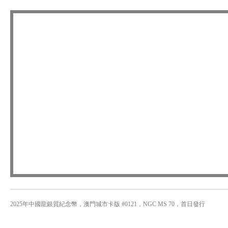
2025年中國龍銀質紀念幣，澳門城市卡版 #0121，NGC MS 70，首日發行