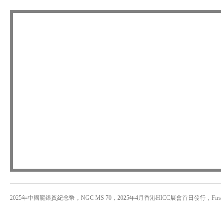
2025年中國龍銀質紀念幣，NGC MS 70，2025年4月香港HICC展會首日發行，First Day of I