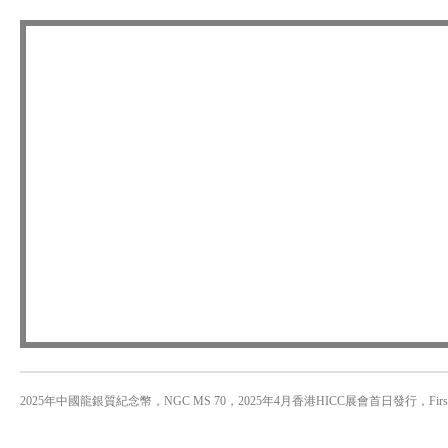
2025年中國龍銀質紀念幣，NGC MS 70，2025年4月香港HICC展會首日發行，First Day of I