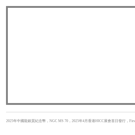
2025年中國龍銀質紀念幣，NGC MS 70，2025年4月香港HICC展會首日發行，First Day of I