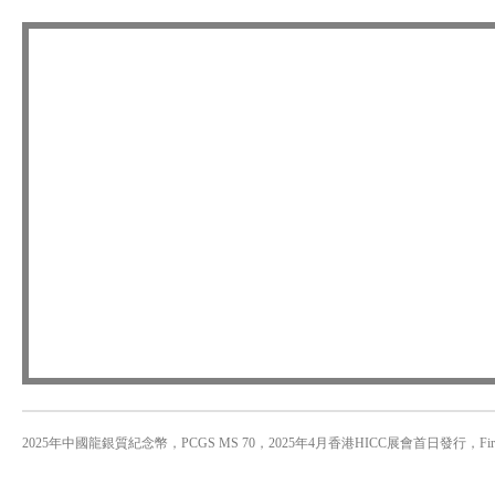
2025年中國龍銀質紀念幣，PCGS MS 70，2025年4月香港HICC展會首日發行，First Strike 