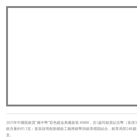
2025年中國龍銀質“條中幣”彩色鍍金典藏套裝 #0888，含1盎司銀質紀念幣（直徑
銀含量約93.3克；套裝採用創新鑲嵌工藝將銀幣與銀章穩固結合，銀章局部24K
盒。