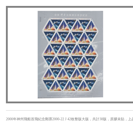
2000年神州飛船首飛紀念郵票2000-22 J 42枚整版大版，共計38版，原膠未貼，上