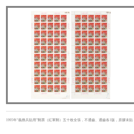
1995年“義務兵貼用”郵票（紅軍郵）五十枚全張，不通齒、通齒各1版，原膠未貼