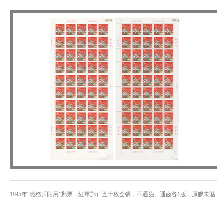
1995年“義務兵貼用”郵票（紅軍郵）五十枚全張，不通齒、通齒各1版，原膠未貼