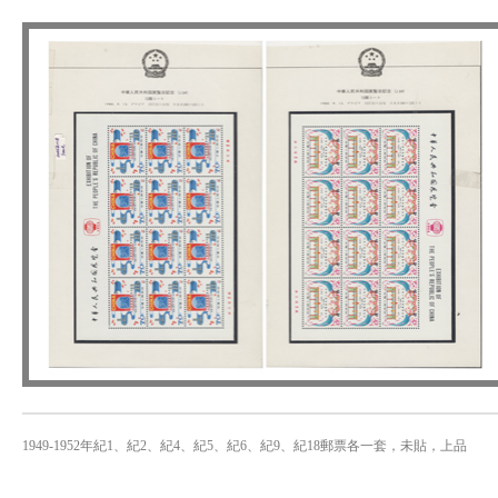
1949-1952年紀1、紀2、紀4、紀5、紀6、紀9、紀18郵票各一套，未貼，上品